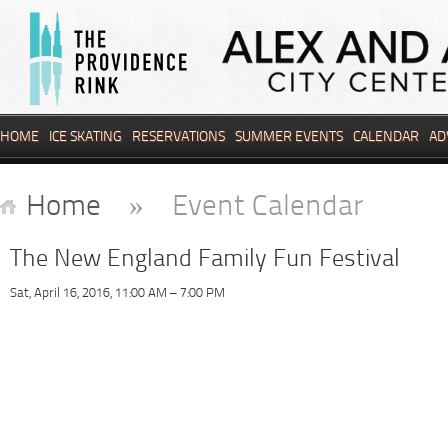
HOME
ICE SKATING
RESERVATIONS
SUMMER EVENTS
CALENDAR
AD
Home
» Event Calendar
The New England Family Fun Festival
Sat, April 16, 2016
11:00 AM – 7:00 PM