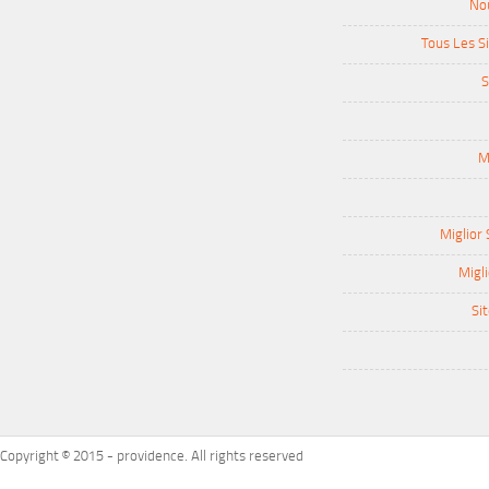
Nou
Tous Les Si
S
M
Miglior 
Migli
Sit
Copyright © 2015 - providence. All rights reserved